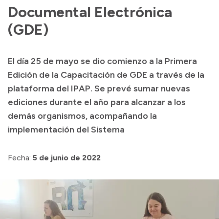
Documental Electrónica
Presupuesto
(GDE)
Boletín Oficial
Compras y licitaciones
El día 25 de mayo se dio comienzo a la Primera
Consulta de expedientes
Edición de la Capacitación de GDE a través de la
Consulta de pago a proveedores
plataforma del IPAP. Se prevé sumar nuevas
Convocatorias
ediciones durante el año para alcanzar a los
Intranet
demás organismos, acompañando la
implementación del Sistema
Login
Fecha:
5 de junio de 2022