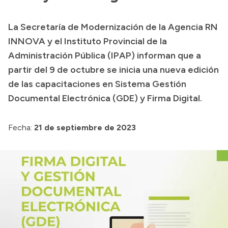
Presupuesto
La Secretaría de Modernización de la Agencia RN
Boletín Oficial
INNOVA y el Instituto Provincial de la
Compras y licitaciones
Administración Pública (IPAP) informan que a
partir del 9 de octubre se inicia una nueva edición
Consulta de expedientes
de las capacitaciones en Sistema Gestión
Consulta de pago a proveedores
Documental Electrónica (GDE) y Firma Digital.
Convocatorias
Intranet
Fecha:
21 de septiembre de 2023
Login