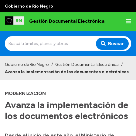
Gobierno de Río Negro
Gestión Documental Electrónica
Buscar
Inicio
Gobierno de Río Negro
/
Gestión Documental Electrónica
/
Avanza la implementación de los documentos electrónicos
Institucional
Autoridades
MODERNIZACIÓN
Misión y Visión
Avanza la implementación de
Normativa
los documentos electrónicos
Desde el inicio de este año, el Ministerio de
Transparencia