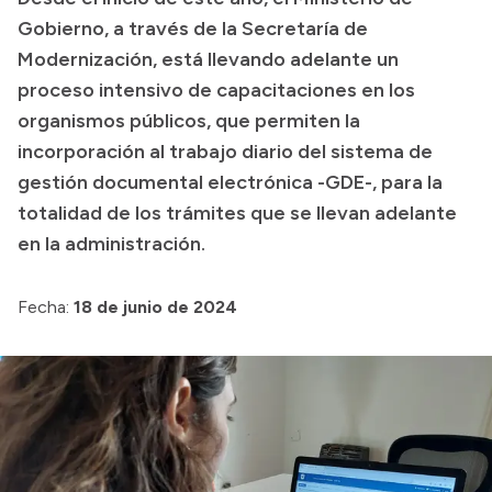
Gobierno, a través de la Secretaría de
Presupuesto
Modernización, está llevando adelante un
Boletín Oficial
proceso intensivo de capacitaciones en los
Compras y licitaciones
organismos públicos, que permiten la
incorporación al trabajo diario del sistema de
Consulta de expedientes
gestión documental electrónica -GDE-, para la
Consulta de pago a proveedores
totalidad de los trámites que se llevan adelante
Convocatorias
en la administración.
Intranet
Login
Fecha:
18 de junio de 2024