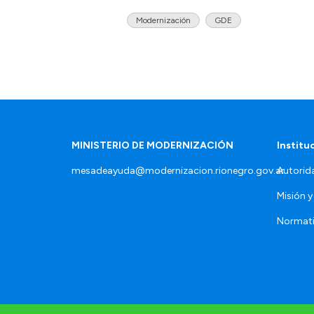
Modernización
GDE
MINISTERIO DE MODERNIZACIÓN
Institu
mesadeayuda@modernizacion.rionegro.gov.ar
Autorid
Misión y
Normat