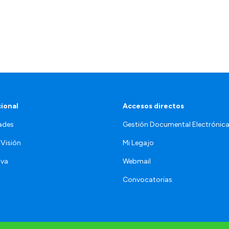
cional
Accesos directos
ades
Gestión Documental Electrónic
 Visión
Mi Legajo
iva
Webmail
Convocatorias