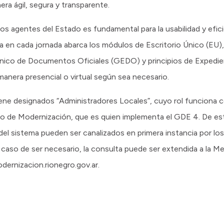
era ágil, segura y transparente.
s agentes del Estado es fundamental para la usabilidad y efici
lla en cada jornada abarca los módulos de Escritorio Único (E
nico de Documentos Oficiales (GEDO) y principios de Expedien
manera presencial o virtual según sea necesario.
ene designados “Administradores Locales”, cuyo rol funciona 
terio de Modernización, que es quien implementa el GDE 4. De es
del sistema pueden ser canalizados en primera instancia por los
n caso de ser necesario, la consulta puede ser extendida a la M
rnizacion.rionegro.gov.ar.