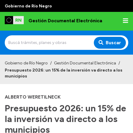
Gobierno de Río Negro
Gestión Documental Electrónica
Buscar
Inicio
Gobierno de Río Negro
/
Gestión Documental Electrónica
/
Presupuesto 2026: un 15% de la inversión va directo a los
Institucional
municipios
Autoridades
ALBERTO WERETILNECK
Misión y Visión
Presupuesto 2026: un 15% de
Normativa
la inversión va directo a los
municipios
Transparencia