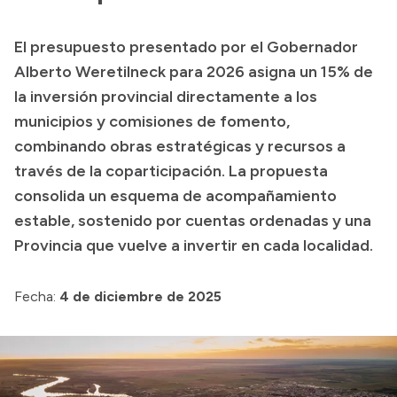
Presupuesto
El presupuesto presentado por el Gobernador
Boletín Oficial
Alberto Weretilneck para 2026 asigna un 15% de
Compras y licitaciones
la inversión provincial directamente a los
municipios y comisiones de fomento,
Consulta de expedientes
combinando obras estratégicas y recursos a
Consulta de pago a proveedores
través de la coparticipación. La propuesta
Convocatorias
consolida un esquema de acompañamiento
Intranet
estable, sostenido por cuentas ordenadas y una
Login
Provincia que vuelve a invertir en cada localidad.
Fecha:
4 de diciembre de 2025