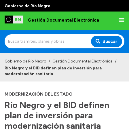
Gobierno de Río Negro
Gestión Documental Electrónica
Buscar
Inicio
Gobierno de Río Negro
/
Gestión Documental Electrónica
/
Río Negro y el BID definen plan de inversión para
Institucional
modernización sanitaria
Autoridades
MODERNIZACIÓN DEL ESTADO
Misión y Visión
Río Negro y el BID definen
Normativa
plan de inversión para
modernización sanitaria
Transparencia