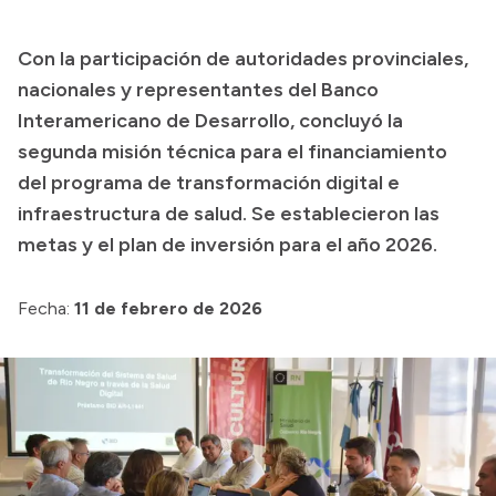
Presupuesto
Con la participación de autoridades provinciales,
Boletín Oficial
nacionales y representantes del Banco
Compras y licitaciones
Interamericano de Desarrollo, concluyó la
segunda misión técnica para el financiamiento
Consulta de expedientes
del programa de transformación digital e
Consulta de pago a proveedores
infraestructura de salud. Se establecieron las
Convocatorias
metas y el plan de inversión para el año 2026.
Intranet
Login
Fecha:
11 de febrero de 2026