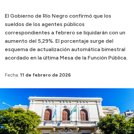
Presupuesto
El Gobierno de Río Negro confirmó que los
Boletín Oficial
sueldos de los agentes públicos
Compras y licitaciones
correspondientes a febrero se liquidarán con un
aumento del 5,29%. El porcentaje surge del
Consulta de expedientes
esquema de actualización automática bimestral
Consulta de pago a proveedores
acordado en la última Mesa de la Función Pública.
Convocatorias
Intranet
Fecha:
11 de febrero de 2026
Login