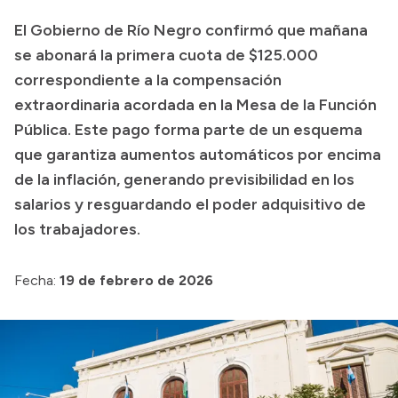
El Gobierno de Río Negro confirmó que mañana
Presupuesto
se abonará la primera cuota de $125.000
Boletín Oficial
correspondiente a la compensación
Compras y licitaciones
extraordinaria acordada en la Mesa de la Función
Consulta de expedientes
Pública. Este pago forma parte de un esquema
Consulta de pago a proveedores
que garantiza aumentos automáticos por encima
de la inflación, generando previsibilidad en los
Convocatorias
salarios y resguardando el poder adquisitivo de
Intranet
los trabajadores.
Login
Fecha:
19 de febrero de 2026