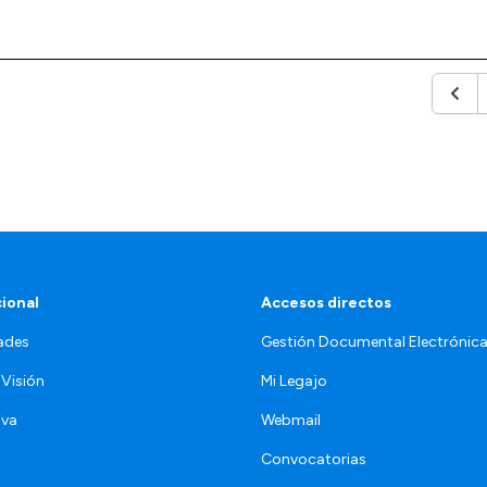
Anter
cional
Accesos directos
ades
Gestión Documental Electrónic
 Visión
Mi Legajo
iva
Webmail
Convocatorias