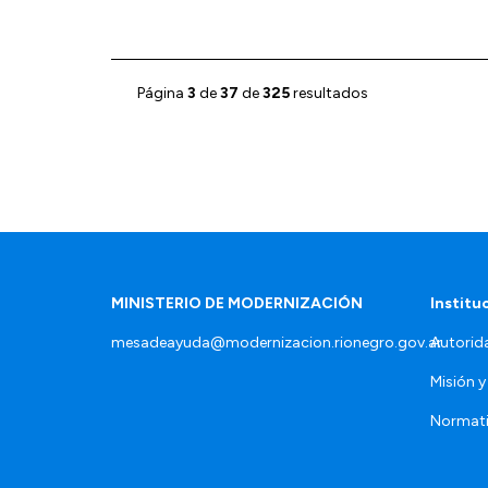
Página
3
de
37
de
325
resultados
MINISTERIO DE MODERNIZACIÓN
Institu
mesadeayuda@modernizacion.rionegro.gov.ar
Autorid
Misión y
Normat