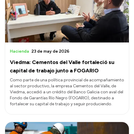
Presupuesto
Boletín Oficial
Compras y licitaciones
Consulta de expedientes
Consulta de pago a proveedores
Hacienda
23 de may de 2026
Convocatorias
Viedma: Cementos del Valle fortaleció su
Intranet
capital de trabajo junto a FOGARIO
Login
Como parte de una política provincial de acompañamiento
al sector productivo, la empresa Cementos del Valle, de
Viedma, accedió a un crédito del Banco Galicia con aval del
Fondo de Garantías Río Negro (FOGARIO), destinado a
fortalecer su capital de trabajo y seguir produciendo.