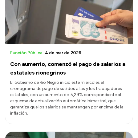
Presupuesto
Boletín Oficial
Compras y licitaciones
Consulta de expedientes
Consulta de pago a proveedores
Función Pública
4 de mar de 2026
Convocatorias
Con aumento, comenzó el pago de salarios a
Intranet
estatales rionegrinos
Login
El Gobierno de Río Negro inició este miércoles el
cronograma de pago de sueldos a las y los trabajadores
estatales, con un aumento del 5,29% correspondiente al
esquema de actualización automática bimestral, que
garantiza que los salarios se mantengan por encima de la
inflación.