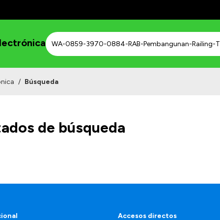
lectrónica
ónica
/
Búsqueda
tados de búsqueda
cional
Accesos directos